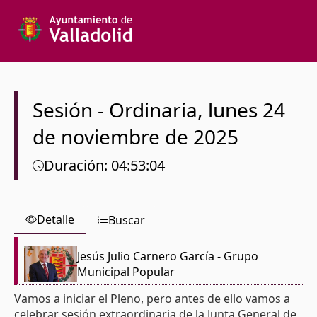
Texto a buscar
Órgano colegiado
Sesión
-
Ordinaria
,
lunes
24
de noviembre de 2025
Desde
Duración
:
04:53:04
Hasta
Detalle
Buscar
Jesús Julio Carnero García
- Grupo
Español
Municipal Popular
Vamos a iniciar el Pleno, pero antes de ello vamos a
celebrar sesión extraordinaria de la Junta General de