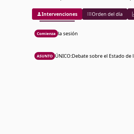
Intervenciones
Orden del día
la sesión
Comienza
ÚNICO:Debate sobre el Estado de l
ASUNTO
Jesús Julio Carnero García
- G
Votación la sesión
Invitado Ciudadano
- Sin Afiliar
Jesús Julio Carnero García
- G