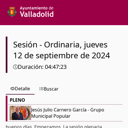
Texto a buscar
Órgano colegiado
Sesión
-
Ordinaria
,
jueves
12 de septiembre de 2024
Desde
Duración
:
04:47:23
Hasta
Detalle
Buscar
PLENO
Español
Jesús Julio Carnero García
- Grupo
Municipal Popular
buenos días. Empezamos. La sesión plenaria