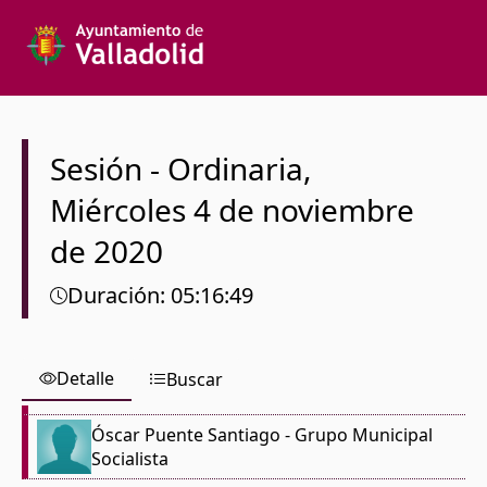
Texto a buscar
Órgano colegiado
Sesión
-
Ordinaria
,
Miércoles
4 de noviembre
Desde
de 2020
Hasta
Duración
:
05:16:49
Detalle
Buscar
Español
Óscar Puente Santiago
- Grupo Municipal
Socialista