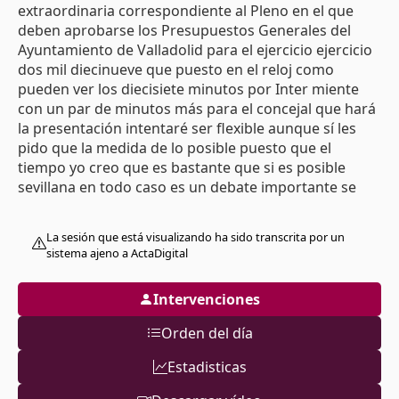
extraordinaria correspondiente al Pleno en el que
deben aprobarse los Presupuestos Generales del
Ayuntamiento de Valladolid para el ejercicio ejercicio
dos mil diecinueve que puesto en el reloj como
pueden ver los diecisiete minutos por Inter miente
con un par de minutos más para el concejal que hará
la presentación intentaré ser flexible aunque sí les
pido que la medida de lo posible puesto que el
tiempo yo creo que es bastante que si es posible
sevillana en todo caso es un debate importante se
debaten los presupuestos trataré como digo el self
es inflexible en la utilización de los tiempos Señor
La sesión que está visualizando ha sido transcrita por un
gato tiene la palabra gracias señor alcalde Buenos
sistema ajeno a ActaDigital
días en
Intervenciones
Orden del día
Estadisticas