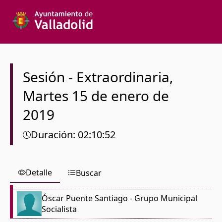
Texto a buscar
Órgano colegiado
Sesión
-
Extraordinaria
,
Martes
15 de enero de
Desde
2019
Hasta
Duración
:
02:10:52
Detalle
Buscar
Español
Óscar Puente Santiago
- Grupo Municipal
Socialista