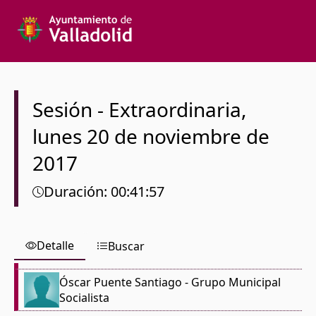
Texto a buscar
Órgano colegiado
Sesión
-
Extraordinaria
,
lunes
20 de noviembre de
Desde
2017
Hasta
Duración
:
00:41:57
Detalle
Buscar
Español
Óscar Puente Santiago
- Grupo Municipal
Socialista