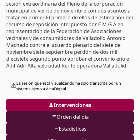
sesión extraordinaria del Pleno de la corporación
municipal de veinte de noviembre con dos asuntos a
tratar en primer El primero de ellos de estimación del
recurso de reposición interpuesto por E M G A en
representación de la Federación de Asociaciones
vecinales y de consumidores de Valladolid Antonio
Machado contra el acuerdo plenario del siete de
noviembre siete septiembre perdón de dos mil
diecisiete segundo punto aprobar el convenio entre
Adif Adif Alta velocidad Renfe operadora Valladolid
Alta velocidad dos mil tres S A Junta de Castilla y León
y Ayuntamiento para el desarrollo de las obras
La sesión que está visualizando ha sido transcrita por un
derivadas de la transformación de la Red arterial
sistema ajeno a ActaDigital
ferroviaria de recuerdo como así les comunique en
junta de portavoces que habrá un único debate que
Intervenciones
se trata como asunto ordinario como un asunto
Orden del día
Estadisticas