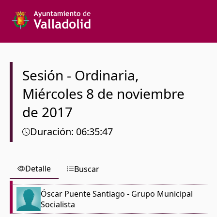
Texto a buscar
Órgano colegiado
Sesión
-
Ordinaria
,
Miércoles
8 de noviembre
Desde
de 2017
Hasta
Duración
:
06:35:47
Detalle
Buscar
Español
Óscar Puente Santiago
- Grupo Municipal
Socialista