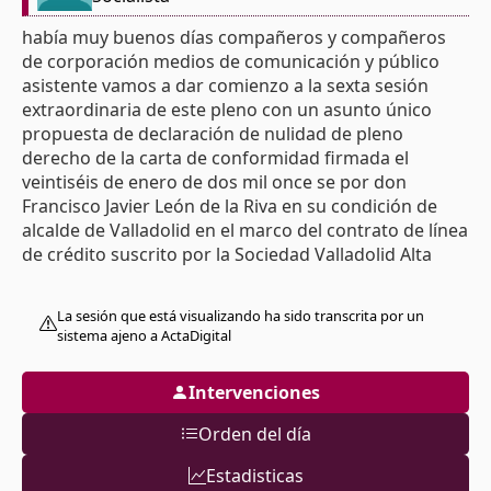
había muy buenos días compañeros y compañeros
de corporación medios de comunicación y público
asistente vamos a dar comienzo a la sexta sesión
extraordinaria de este pleno con un asunto único
propuesta de declaración de nulidad de pleno
derecho de la carta de conformidad firmada el
veintiséis de enero de dos mil once se por don
Francisco Javier León de la Riva en su condición de
alcalde de Valladolid en el marco del contrato de línea
de crédito suscrito por la Sociedad Valladolid Alta
velocidad dos mil tres S A con seis entidades
bancarias la medida en que el asunto es de sobra
La sesión que está visualizando ha sido transcrita por un
conocido entendemos que es necesario hacer ningún
sistema ajeno a ActaDigital
tipo introducción viene debidamente dictaminado
que reiterar las Las explicaciones que se les han dado
Intervenciones
en junta de portavoces en torno a la fecha elegida y la
forma elegida para EE abordar este asunto en pleno
Orden del día
extraordinario habida cuenta de que como
consecuencia de los plazos legales establecidos
Estadisticas