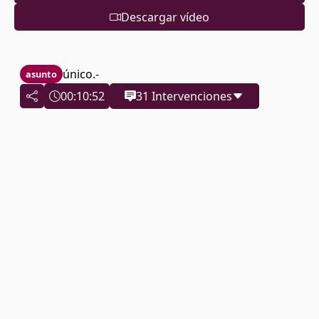
tenemos que concluir este expediente en tiempo y
Descargar vídeo
forma y hubiera sido muy difícil por no decir
imposible hacerlo de haberlo tramitado en el pleno
ordinario del mes de septiembre así que damos
comienzo al debate es conocido como digo el asunto
único.-
asunto
y por tanto será él el grupo de concejales no escrito
00:10:52
31 Intervenciones
el que iniciara intervención es un asunto ordinario del
orden del día por tanto con la limitación de tiempo
habitual cinco minutos dos intervenciones en la
Óscar Puente Santiago
- Grupo Municipal
media que hay un único asunto seré flexible pero le
Socialista
ruego que sean lo más breves posibles tienen cura
sobre todo en reiteración es para evitar que el pleno
se dilata y más allá de lo de lo debido señor presencia
00:10:53
Ver la transcripción
Jesús Javier Presencio Peña
00:12:22
Ver la transcripción