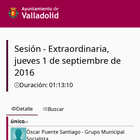
Texto a buscar
Órgano colegiado
Sesión
-
Extraordinaria
,
jueves
1 de septiembre de
Desde
2016
Hasta
Duración
:
01:13:10
Detalle
Buscar
Español
único.-
Óscar Puente Santiago
- Grupo Municipal
Socialista