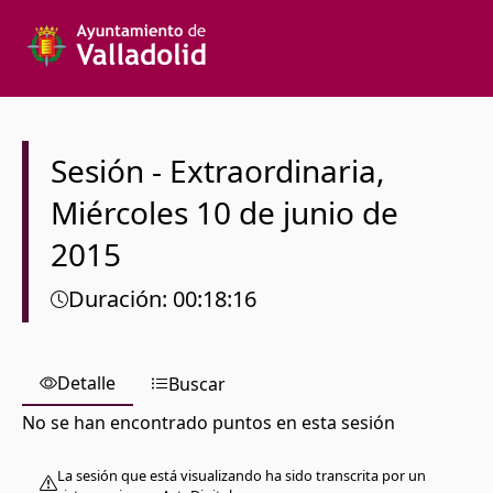
Texto a buscar
Órgano colegiado
Sesión
-
Extraordinaria
,
Miércoles
10 de junio de
Desde
2015
Hasta
Duración
:
00:18:16
Detalle
Buscar
Español
No se han encontrado puntos en esta sesión
La sesión que está visualizando ha sido transcrita por un